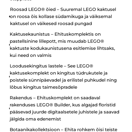
Roosad LEGO® õied – Suuremal LEGO kaktusel
on roosa õis kollase südamikuga ja väiksemal
kaktusel on väikesed roosad pungad
Kaktusekaunistus – Ehituskomplektis on
pastellsinine lillepott, mis muudab LEGO®
kaktuste kodukaunistusena esitlemise lihtsaks,
kui need on valmis
Loodusekingitus lastele – See LEGO®
kaktusekomplekt on kingitus tüdrukutele ja
poistele sünnipäevadel ja erilistel puhkudel ning
lõbus kingitus taimesõpradele
Rakendus – Ehituskomplekt on saadaval
rakenduses LEGO® Builder, kus algajad floristid
pääsevad juurde digitaalsetele juhistele ja saavad
jälgida oma edenemist
Botaanikakollektsioon – Ehita rohkem õisi teiste