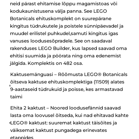
neid pärast ehitamise lõppu magamistoas või
kodukaunistusena välja panna. See LEGO
Botanicals ehituskomplekt on suurepärane
kingitus tüdrukutele ja poistele sünnipäevadel ja
muudel erilistel puhkudel,samuti kingitus igas
vanuses loodusesõpradele. See on saadaval
rakenduses LEGO Builder, kus lapsed saavad oma
ehitisi suumida ja pöörata ning oma edenemist
jälgida. Komplektis on 482 osa.
Kaktusemänguasi – Rõõmusta LEGO® Botanicals
õitseva kaktuse ehituskomplektiga (11509) alates
9-aastaseid tüdrukuid ja poisse, kes armastavad
taimi
Ehita 2 kaktust – Noored loodusefännid saavad
lasta oma loovusel õitseda, kui nad ehitavad kahte
LEGO® kaktust: suuremat kaktust täisõites ja
väiksemat kaktust pungadega erinevates
etappides