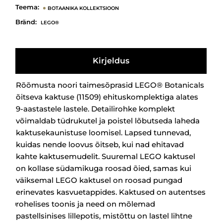
Teema:
BOTAANIKA KOLLEKTSIOON
Bränd:
LEGO®
Kirjeldus
Rõõmusta noori taimesõprasid LEGO® Botanicals
õitseva kaktuse (11509) ehituskomplektiga alates
9-aastastele lastele. Detailirohke komplekt
võimaldab tüdrukutel ja poistel lõbutseda laheda
kaktusekaunistuse loomisel. Lapsed tunnevad,
kuidas nende loovus õitseb, kui nad ehitavad
kahte kaktusemudelit. Suuremal LEGO kaktusel
on kollase südamikuga roosad õied, samas kui
väiksemal LEGO kaktusel on roosad pungad
erinevates kasvuetappides. Kaktused on autentses
rohelises toonis ja need on mõlemad
pastellsinises lillepotis, mistõttu on lastel lihtne